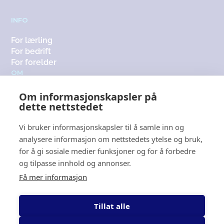
INFO
For lærling
For bedrift
For forelder
OM
Om oss
Om informasjonskapsler på
Medlemsbedrifter
dette nettstedet
Kontakt
KONTAKT
Vi bruker informasjonskapsler til å samle inn og
analysere informasjon om nettstedets ytelse og bruk,
+47 416 12 565
for å gi sosiale medier funksjoner og for å forbedre
post@fagoppsyd.no
og tilpasse innhold og annonser.
Få mer informasjon
Lokasjon
Du finner oss både i
Mandal
,
Tillat alle
Kristiansand
og
Tvedestrand
.