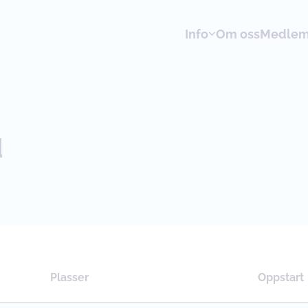
Info
Om oss
Medlems
d
Plasser
Oppstart