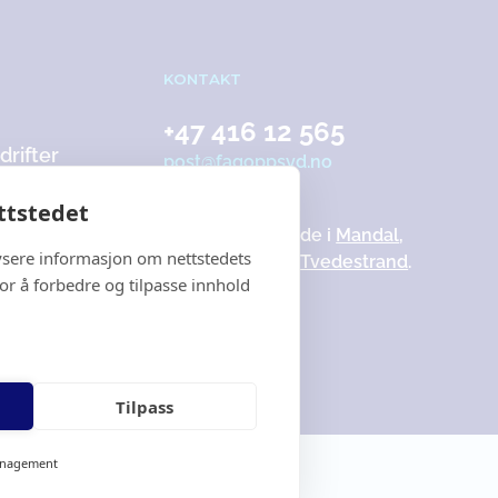
KONTAKT
+47 416 12 565
rifter
post@fagoppsyd.no
ttstedet
Lokasjon
Du finner oss både i
Mandal
,
lysere informasjon om nettstedets
Kristiansand
og
Tvedestrand
.
for å forbedre og tilpasse innhold
Tilpass
anagement