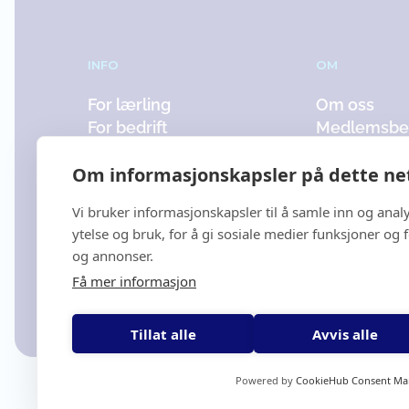
INFO
OM
For lærling
Om oss
For bedrift
Medlemsbed
For forelder
Kontakt
Om informasjonskapsler på dette ne
Vi bruker informasjonskapsler til å samle inn og ana
ytelse og bruk, for å gi sosiale medier funksjoner og 
og annonser.
Få mer informasjon
Levert av
WHY Connect
Tillat alle
Avvis alle
Powered by
CookieHub Consent M