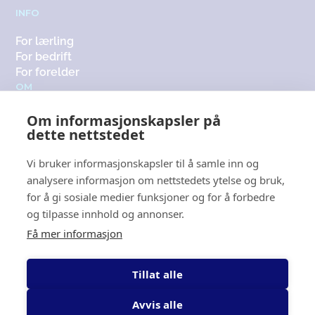
INFO
For lærling
For bedrift
For forelder
OM
Om oss
Om informasjonskapsler på
Medlemsbedrifter
dette nettstedet
Kontakt
KONTAKT
Vi bruker informasjonskapsler til å samle inn og
analysere informasjon om nettstedets ytelse og bruk,
+47 416 12 565
for å gi sosiale medier funksjoner og for å forbedre
post@fagoppsyd.no
og tilpasse innhold og annonser.
Få mer informasjon
Lokasjon
Du finner oss både i
Mandal
,
Tillat alle
Kristiansand
og
Tvedestrand
.
Avvis alle