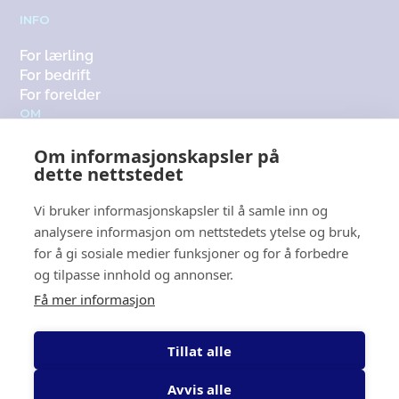
INFO
For lærling
For bedrift
For forelder
OM
Om oss
Om informasjonskapsler på
Medlemsbedrifter
dette nettstedet
Kontakt
KONTAKT
Vi bruker informasjonskapsler til å samle inn og
analysere informasjon om nettstedets ytelse og bruk,
+47 416 12 565
for å gi sosiale medier funksjoner og for å forbedre
post@fagoppsyd.no
og tilpasse innhold og annonser.
Få mer informasjon
Lokasjon
Du finner oss både i
Mandal
,
Tillat alle
Kristiansand
og
Tvedestrand
.
Avvis alle